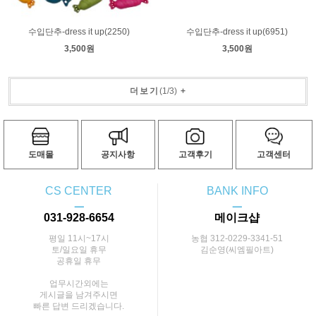
수입단추-dress it up(2250)
수입단추-dress it up(6951)
3,500원
3,500원
더보기
(
1
/
3
)
+
도매몰
공지사항
고객후기
고객센터
CS CENTER
BANK INFO
ㅡ
ㅡ
031-928-6654
메이크샵
평일 11시~17시
농협 312-0229-3341-51
토/일요일 휴무
김순영(씨엠필아트)
공휴일 휴무
업무시간외에는
게시글을 남겨주시면
빠른 답변 드리겠습니다.