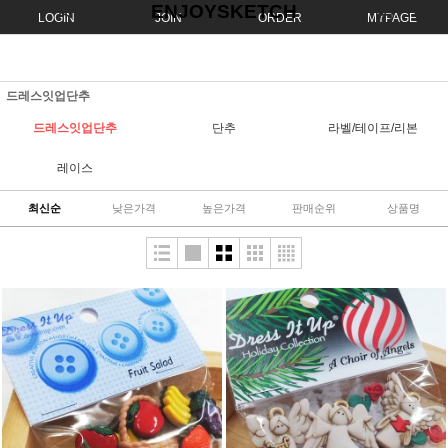
ENJOYSKETCH
LOGIN
JOIN
ORDER
MYPAGE
드레스잇업단추
드레스잇업단추
단추
라벨/테이프/리본
레이스
최신순
낮은가격
높은가격
판매순위
상품명