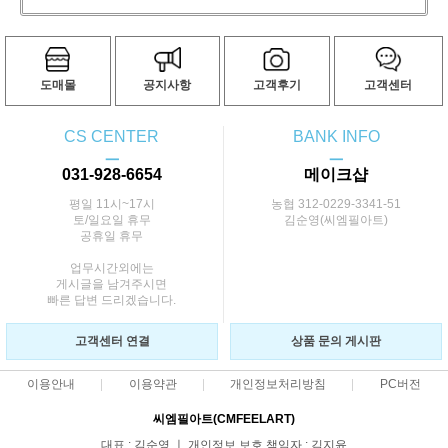
도매몰
공지사항
고객후기
고객센터
CS CENTER
BANK INFO
ㅡ
ㅡ
031-928-6654
메이크샵
평일 11시~17시
농협 312-0229-3341-51
토/일요일 휴무
김순영(씨엠필아트)
공휴일 휴무
업무시간외에는
게시글을 남겨주시면
빠른 답변 드리겠습니다.
고객센터 연결
상품 문의 게시판
이용안내
이용약관
개인정보처리방침
PC버전
씨엠필아트(CMFEELART)
대표 : 김순영 ㅣ 개인정보 보호 책임자 : 김지윤