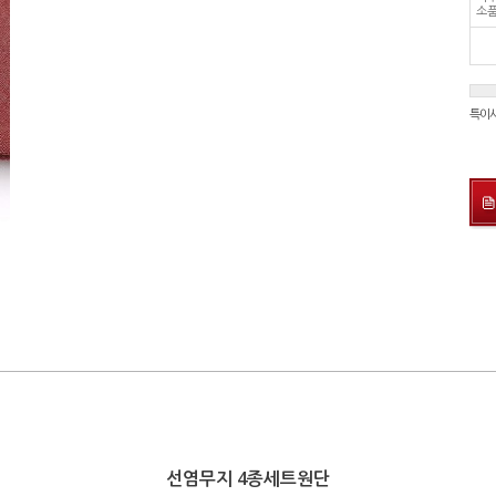
소
특이
선염무지 4종세트원단