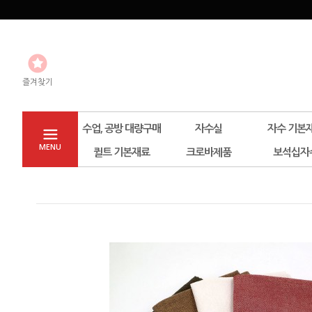
즐겨찾기
수업, 공방 대량구매
자수실
자수 기본
MENU
퀼트 기본재료
크로바제품
보석십자