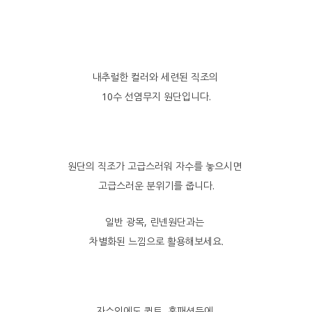
내추럴한 컬러와 세련된 직조의
10수 선염무지 원단입니다.
원단의 직조가 고급스러워 자수를 놓으시면
고급스러운 분위기를 줍니다.
일반 광목, 린넨원단과는
차별화된 느낌으로 활용해보세요.
자수외에도 퀼트, 홈패션등에