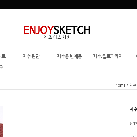
재료
자수 원단
자수용 반제품
자수/퀼트패키지
수
home
>
자수
자수
판매
자수