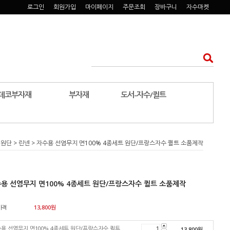
로그인
회원가입
마이페이지
주문조회
장바구니
자수마켓
데코부자재
부자재
도서-자수/퀼트
 원단
>
린넨
> 자수용 선염무지 면100% 4종세트 원단/프랑스자수 퀼트 소품제작
용 선염무지 면100% 4종세트 원단/프랑스자수 퀼트 소품제작
가격
13,800
원
용 선염무지 면100% 4종세트 원단/프랑스자수 퀼트
13,800
원